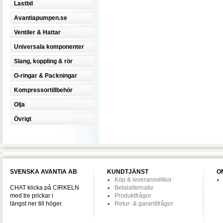
Lastbil
Avantiapumpen.se
Ventiler & Hattar
Universala komponenter
Slang, koppling & rör
O-ringar & Packningar
Kompressortillbehör
Olja
Övrigt
SVENSKA AVANTIA AB
KUNDTJÄNST
O
Köp & leveransvillkor
CHAT klicka på CIRKELN
Betalalternativ
med tre prickar i
Produktfrågor
längst ner till höger.
Retur- & garantifrågor