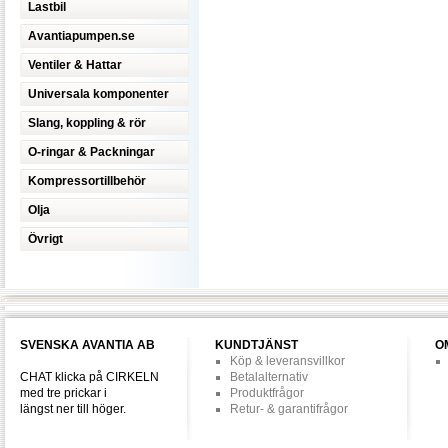
Lastbil
Avantiapumpen.se
Ventiler & Hattar
Universala komponenter
Slang, koppling & rör
O-ringar & Packningar
Kompressortillbehör
Olja
Övrigt
SVENSKA AVANTIA AB
KUNDTJÄNST
O
Köp & leveransvillkor
CHAT klicka på CIRKELN
Betalalternativ
med tre prickar i
Produktfrågor
längst ner till höger.
Retur- & garantifrågor