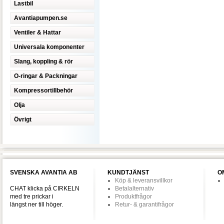
Lastbil
Avantiapumpen.se
Ventiler & Hattar
Universala komponenter
Slang, koppling & rör
O-ringar & Packningar
Kompressortillbehör
Olja
Övrigt
SVENSKA AVANTIA AB
KUNDTJÄNST
O
Köp & leveransvillkor
CHAT klicka på CIRKELN
Betalalternativ
med tre prickar i
Produktfrågor
längst ner till höger.
Retur- & garantifrågor