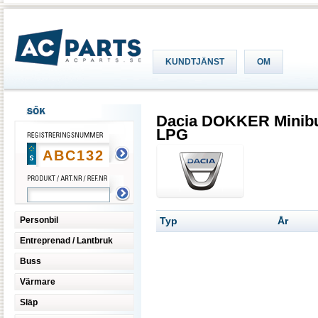
KUNDTJÄNST
OM
Dacia DOKKER Minibu
LPG
Personbil
Typ
År
Entreprenad / Lantbruk
Buss
Värmare
Släp