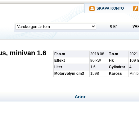
SKAPA KONTO
0 kr
VA
s, minivan 1.6
Fr.o.m
2018.08
T.o.m
2021
Effekt
80 kW
Hk
109 h
Liter
1.6
Cylindrar
4
Motorvolym cm3
1598
Kaross
Minib
Artnr