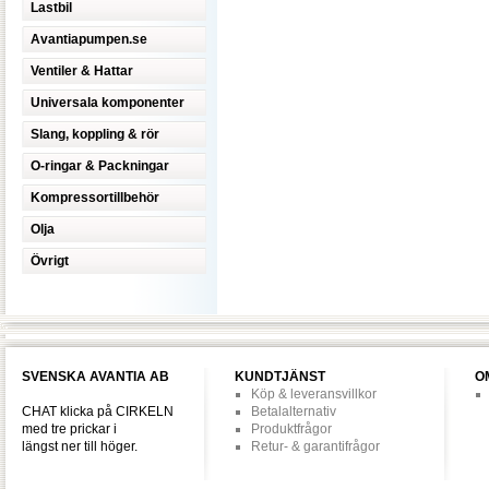
Lastbil
Avantiapumpen.se
Ventiler & Hattar
Universala komponenter
Slang, koppling & rör
O-ringar & Packningar
Kompressortillbehör
Olja
Övrigt
SVENSKA AVANTIA AB
KUNDTJÄNST
O
Köp & leveransvillkor
CHAT klicka på CIRKELN
Betalalternativ
med tre prickar i
Produktfrågor
längst ner till höger.
Retur- & garantifrågor