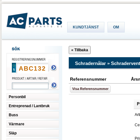
KUNDTJÄNST
OM
Schradernålar » Schradervent
Referensnummer
Års
Visa Referensnummer
Personbil
P
Entreprenad / Lantbruk
Art
Buss
Värmare
Cen
Släp
Pri