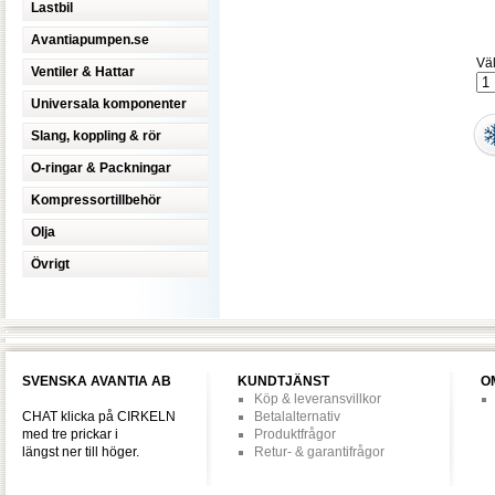
Lastbil
Avantiapumpen.se
Väl
Ventiler & Hattar
Universala komponenter
Slang, koppling & rör
O-ringar & Packningar
Kompressortillbehör
Olja
Övrigt
SVENSKA AVANTIA AB
KUNDTJÄNST
O
Köp & leveransvillkor
CHAT klicka på CIRKELN
Betalalternativ
med tre prickar i
Produktfrågor
längst ner till höger.
Retur- & garantifrågor