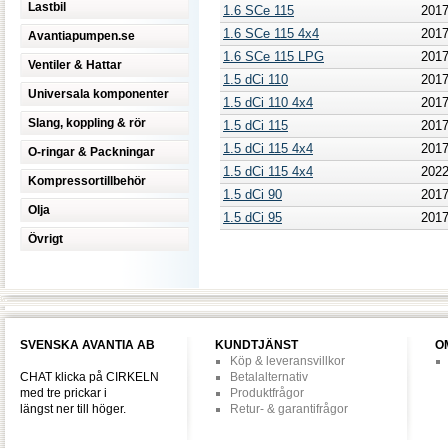
Lastbil
1.6 SCe 115
201
1.6 SCe 115 4x4
201
Avantiapumpen.se
1.6 SCe 115 LPG
201
Ventiler & Hattar
1.5 dCi 110
201
Universala komponenter
1.5 dCi 110 4x4
201
Slang, koppling & rör
1.5 dCi 115
201
1.5 dCi 115 4x4
201
O-ringar & Packningar
1.5 dCi 115 4x4
202
Kompressortillbehör
1.5 dCi 90
201
Olja
1.5 dCi 95
201
Övrigt
SVENSKA AVANTIA AB
KUNDTJÄNST
O
Köp & leveransvillkor
CHAT klicka på CIRKELN
Betalalternativ
med tre prickar i
Produktfrågor
längst ner till höger.
Retur- & garantifrågor