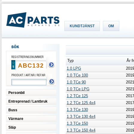
KUNDTJÄNST
OM
Typ
År f
1.0 LPG
201
1.0 TCe 100
201
1.0 TCe 90
202
1.0 TCe LPG
202
Personbil
1.2 TCe 125
201
Entreprenad / Lantbruk
1.2 TCe 125 4x4
201
1.3 TCe 130
201
Buss
1.3 TCe 130 4x4
201
Värmare
1.3 TCe 150
201
Släp
1.3 TCe 150 4x4
201