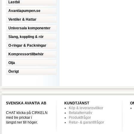
Lastbil
Avantiapumpen.se
Ventiler & Hattar
Universala komponenter
Slang, koppling & rör
O-ringar & Packningar
Kompressortillbehör
Olja
Övrigt
SVENSKA AVANTIA AB
KUNDTJÄNST
O
Köp & leveransvillkor
CHAT klicka på CIRKELN
Betalalternativ
med tre prickar i
Produktfrågor
längst ner till höger.
Retur- & garantifrågor