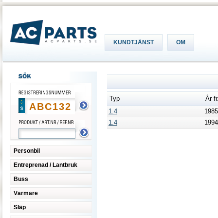
KUNDTJÄNST
OM
Typ
År f
1.4
198
1.4
199
Personbil
Entreprenad / Lantbruk
Buss
Värmare
Släp