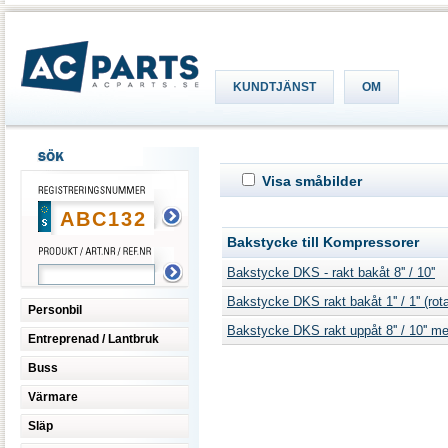
KUNDTJÄNST
OM
Visa småbilder
Bakstycke till Kompressorer
Bakstycke DKS - rakt bakåt 8'' / 10''
Bakstycke DKS rakt bakåt 1'' / 1'' (rot
Personbil
Bakstycke DKS rakt uppåt 8'' / 10'' m
Entreprenad / Lantbruk
Buss
Värmare
Släp