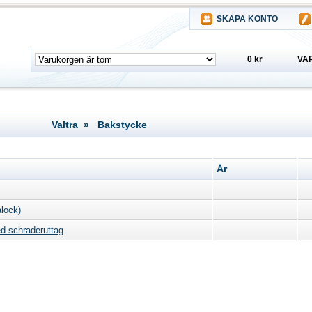
SKAPA KONTO
0 kr
VA
Valtra » Bakstycke
År
alock)
ed schraderuttag