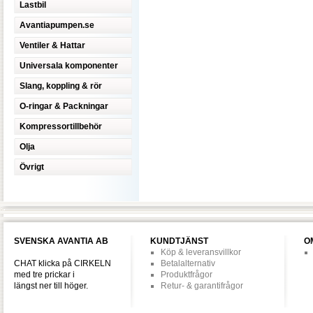
Lastbil
Avantiapumpen.se
Ventiler & Hattar
Universala komponenter
Slang, koppling & rör
O-ringar & Packningar
Kompressortillbehör
Olja
Övrigt
SVENSKA AVANTIA AB
KUNDTJÄNST
O
Köp & leveransvillkor
CHAT klicka på CIRKELN
Betalalternativ
med tre prickar i
Produktfrågor
längst ner till höger.
Retur- & garantifrågor