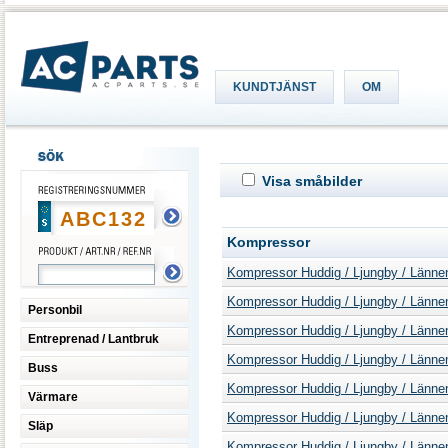
KUNDTJÄNST
OM
Visa småbilder
Kompressor
Kompressor Huddig / Ljungby / Lännen /
Kompressor Huddig / Ljungby / Lännen /
Personbil
Kompressor Huddig / Ljungby / Lännen /
Entreprenad / Lantbruk
Kompressor Huddig / Ljungby / Lännen /
Buss
Kompressor Huddig / Ljungby / Lännen /
Värmare
Kompressor Huddig / Ljungby / Lännen /
Släp
Kompressor Huddig / Ljungby / Lännen /