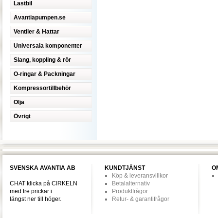
Lastbil
Avantiapumpen.se
Ventiler & Hattar
Universala komponenter
Slang, koppling & rör
O-ringar & Packningar
Kompressortillbehör
Olja
Övrigt
SVENSKA AVANTIA AB
KUNDTJÄNST
O
Köp & leveransvillkor
CHAT klicka på CIRKELN
Betalalternativ
med tre prickar i
Produktfrågor
längst ner till höger.
Retur- & garantifrågor