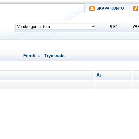
SKAPA KONTO
0 kr
VA
Fendt » Tryckvakt
År