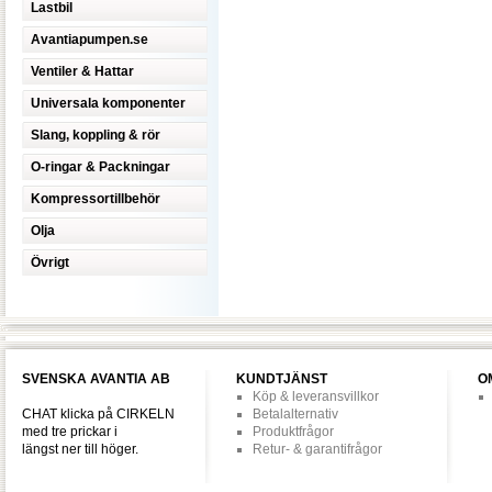
Lastbil
Avantiapumpen.se
Ventiler & Hattar
Universala komponenter
Slang, koppling & rör
O-ringar & Packningar
Kompressortillbehör
Olja
Övrigt
SVENSKA AVANTIA AB
KUNDTJÄNST
O
Köp & leveransvillkor
CHAT klicka på CIRKELN
Betalalternativ
med tre prickar i
Produktfrågor
längst ner till höger.
Retur- & garantifrågor