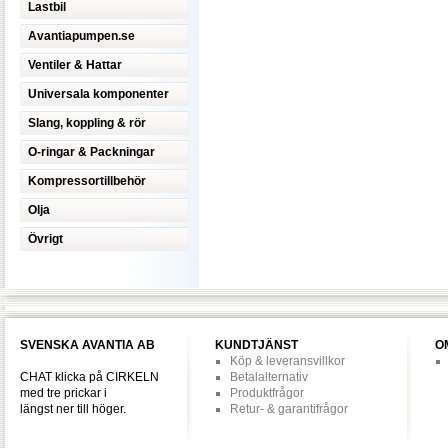
Lastbil
Avantiapumpen.se
Ventiler & Hattar
Universala komponenter
Slang, koppling & rör
O-ringar & Packningar
Kompressortillbehör
Olja
Övrigt
SVENSKA AVANTIA AB
KUNDTJÄNST
O
Köp & leveransvillkor
CHAT klicka på CIRKELN
Betalalternativ
med tre prickar i
Produktfrågor
längst ner till höger.
Retur- & garantifrågor