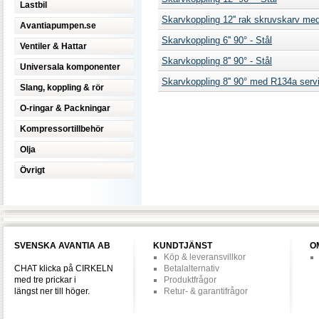
Lastbil
Skarvkoppling 12'' rak skruvskarv me
Avantiapumpen.se
Skarvkoppling 6'' 90° - Stål
Ventiler & Hattar
Skarvkoppling 8'' 90° - Stål
Universala komponenter
Skarvkoppling 8'' 90° med R134a servi
Slang, koppling & rör
O-ringar & Packningar
Kompressortillbehör
Olja
Övrigt
SVENSKA AVANTIA AB
KUNDTJÄNST
O
Köp & leveransvillkor
CHAT klicka på CIRKELN
Betalalternativ
med tre prickar i
Produktfrågor
längst ner till höger.
Retur- & garantifrågor