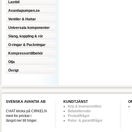
Lastbil
Avantiapumpen.se
Ventiler & Hattar
Universala komponenter
Slang, koppling & rör
O-ringar & Packningar
Kompressortillbehör
Olja
Övrigt
SVENSKA AVANTIA AB
KUNDTJÄNST
O
Köp & leveransvillkor
CHAT klicka på CIRKELN
Betalalternativ
med tre prickar i
Produktfrågor
längst ner till höger.
Retur- & garantifrågor