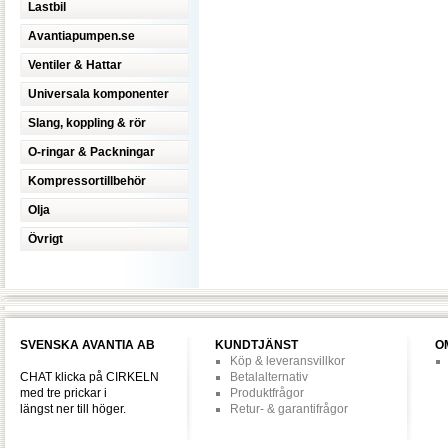
Lastbil
Avantiapumpen.se
Ventiler & Hattar
Universala komponenter
Slang, koppling & rör
O-ringar & Packningar
Kompressortillbehör
Olja
Övrigt
SVENSKA AVANTIA AB
KUNDTJÄNST
O
Köp & leveransvillkor
CHAT klicka på CIRKELN
Betalalternativ
med tre prickar i
Produktfrågor
längst ner till höger.
Retur- & garantifrågor