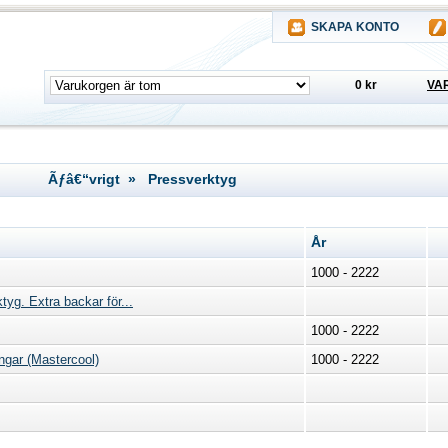
SKAPA KONTO
0 kr
VA
Ãƒâ€“vrigt » Pressverktyg
År
1000 - 2222
yg. Extra backar för...
1000 - 2222
ingar (Mastercool)
1000 - 2222