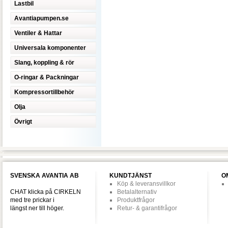
Lastbil
Avantiapumpen.se
Ventiler & Hattar
Universala komponenter
Slang, koppling & rör
O-ringar & Packningar
Kompressortillbehör
Olja
Övrigt
SVENSKA AVANTIA AB
KUNDTJÄNST
O
Köp & leveransvillkor
CHAT klicka på CIRKELN
Betalalternativ
med tre prickar i
Produktfrågor
längst ner till höger.
Retur- & garantifrågor