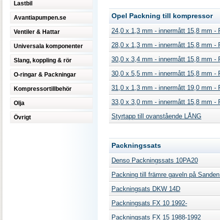
Lastbil
Opel Packning till kompressor
Avantiapumpen.se
24,0 x 1,3 mm - innermått 15,8 mm - P
Ventiler & Hattar
28,0 x 1,3 mm - innermått 15,8 mm - P
Universala komponenter
30,0 x 3,4 mm - innermått 15,8 mm - P
Slang, koppling & rör
30,0 x 5,5 mm - innermått 15,8 mm - P
O-ringar & Packningar
31,0 x 1,3 mm - innermått 19,0 mm - P
Kompressortillbehör
33,0 x 3,0 mm - innermått 15,8 mm - P
Olja
Styrtapp till ovanstående LÅNG
Övrigt
Packningssats
Denso Packningssats 10PA20
Packning till främre gaveln på Sanden
Packningsats DKW 14D
Packningsats FX 10 1992-
Packningsats FX 15 1988-1992