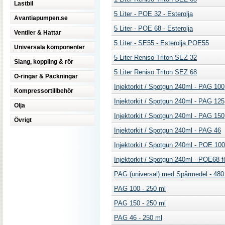
Lastbil
5 Liter - POE 32 - Esterolja
Avantiapumpen.se
5 Liter - POE 68 - Esterolja
Ventiler & Hattar
5 Liter - SE55 - Esterolja POE55
Universala komponenter
5 Liter Reniso Triton SEZ 32
Slang, koppling & rör
5 Liter Reniso Triton SEZ 68
O-ringar & Packningar
Injektorkit / Spotgun 240ml - PAG 100
Kompressortillbehör
Injektorkit / Spotgun 240ml - PAG 125
Olja
Injektorkit / Spotgun 240ml - PAG 150
Övrigt
Injektorkit / Spotgun 240ml - PAG 46
Injektorkit / Spotgun 240ml - POE 100 
Injektorkit / Spotgun 240ml - POE68 fö
PAG (universal) med Spårmedel - 480
PAG 100 - 250 ml
PAG 150 - 250 ml
PAG 46 - 250 ml