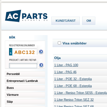
KUNDTJÄNST
OM
Visa småbilder
Olja
1 Liter - PAG 100
1 Liter - PAG 46
Personbil
1 Liter - POE 32 - Esterolja
Entreprenad / Lantbruk
1 Liter - POE 68 - Esterolja
Buss
1 Liter - Reniso Triton SE55 - Estero
Värmare
1 Liter Reniso Triton SEZ 32
Släp
1 Liter Reniso Triton SEZ 68