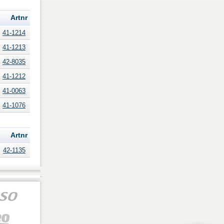
Artnr
41-1214
41-1213
42-8035
41-1212
41-0063
41-1076
Artnr
42-1135