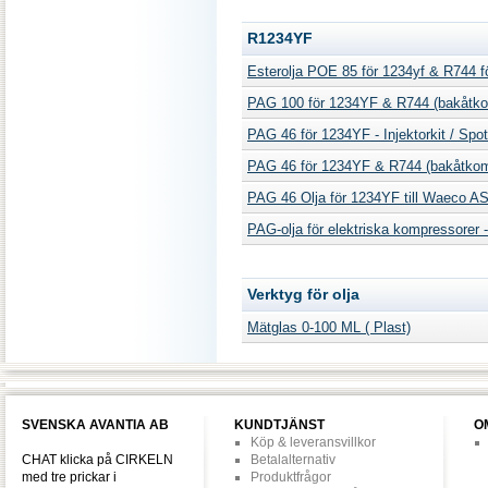
R1234YF
Esterolja POE 85 för 1234yf & R744 f
PAG 100 för 1234YF & R744 (bakåtko
PAG 46 för 1234YF - Injektorkit / Sp
PAG 46 för 1234YF & R744 (bakåtkom
PAG 46 Olja för 1234YF till Waeco AS
PAG-olja för elektriska kompressorer 
Verktyg för olja
Mätglas 0-100 ML ( Plast)
SVENSKA AVANTIA AB
KUNDTJÄNST
O
Köp & leveransvillkor
CHAT klicka på CIRKELN
Betalalternativ
med tre prickar i
Produktfrågor