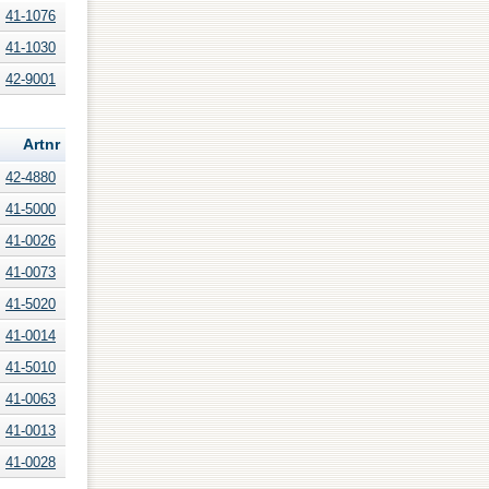
41-1076
41-1030
42-9001
Artnr
42-4880
41-5000
41-0026
41-0073
41-5020
41-0014
41-5010
41-0063
41-0013
41-0028