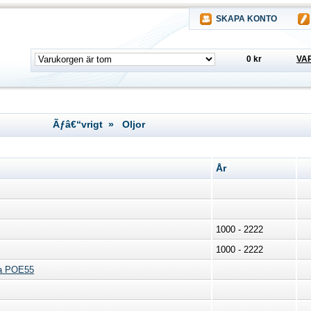
SKAPA KONTO
0 kr
VA
Ãƒâ€“vrigt » Oljor
År
1000 - 2222
1000 - 2222
lja POE55