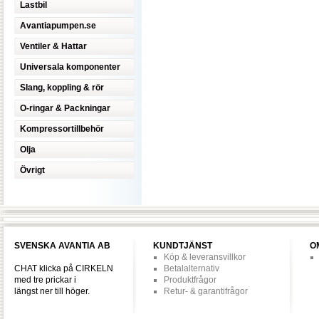
Lastbil
Avantiapumpen.se
Ventiler & Hattar
Universala komponenter
Slang, koppling & rör
O-ringar & Packningar
Kompressortillbehör
Olja
Övrigt
SVENSKA AVANTIA AB
KUNDTJÄNST
O
Köp & leveransvillkor
CHAT klicka på CIRKELN
Betalalternativ
med tre prickar i
Produktfrågor
längst ner till höger.
Retur- & garantifrågor