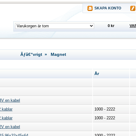
SKAPA KONTO
0 kr
VA
Ãƒâ€“vrigt » Magnet
År
V en kabel
 kablar
1000 - 2222
 kablar
1000 - 2222
V en kabel
H15 96x32x45x64
1000 - 2222