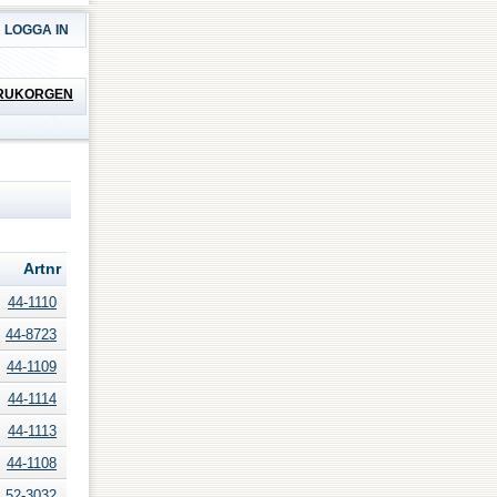
LOGGA IN
RUKORGEN
Artnr
44-1110
44-8723
44-1109
44-1114
44-1113
44-1108
52-3032