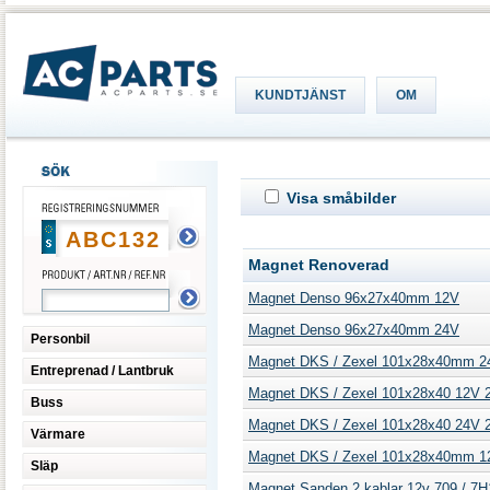
KUNDTJÄNST
OM
Visa småbilder
Magnet Renoverad
Magnet Denso 96x27x40mm 12V
Magnet Denso 96x27x40mm 24V
Personbil
Magnet DKS / Zexel 101x28x40mm 24
Entreprenad / Lantbruk
Magnet DKS / Zexel 101x28x40 12V 2
Buss
Magnet DKS / Zexel 101x28x40 24V 2
Värmare
Magnet DKS / Zexel 101x28x40mm 12
Släp
Magnet Sanden 2 kablar 12v 709 / 7