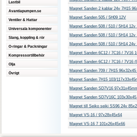
Lastbil
Magnet Sanden 2 kablar 24v 7H15 9
Avantiapumpen.se
Magnet Sanden 505 / 5H09 12V
Ventiler & Hattar
Magnet Sanden 508 / 510 / 5H14 12v
Universala komponenter
Magnet Sanden 508 / 510 / 5H14 12
Slang, koppling & rör
Magnet Sanden 508 / 510 / 5H14 24
O-ringar & Packningar
Magnet Sanden 6C12 / 7C16 / 7V16 
Kompressortillbehör
Magnet Sanden 6C12 / 7C16 / 7V16 (
Olja
Magnet Sanden 709 / 7H15 96x32x45
Övrigt
Magnet Sanden 7H15 103/117x33x4
Magnet Sanden SD7V16 97x31x45m
Magnet Sanden SD7V16C 103x30x45
Magnet till Seiko seiki SS96 24v 85
Magnet VS-16 / 97x28x45x64
Magnet VS-16 7 101x26x45x66