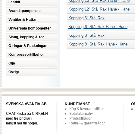
Koppling 10" Stål Rak Hane - Hane
Lastbil
Koppling 12" Stål Rak Hane - Hane
Avantiapumpen.se
Koppling 6" Stål Rak
Ventiler & Hattar
Koppling 6" Stål Rak Hane - Hane
Universala komponenter
Koppling 8" Stål Rak
Slang, koppling & rör
Koppling 8" Stål Rak Hane - Hane
O-ringar & Packningar
Kompressortillbehör
Olja
Övrigt
SVENSKA AVANTIA AB
KUNDTJÄNST
O
Köp & leveransvillkor
CHAT klicka på CIRKELN
Betalalternativ
med tre prickar i
Produktfrågor
längst ner till höger.
Retur- & garantifrågor