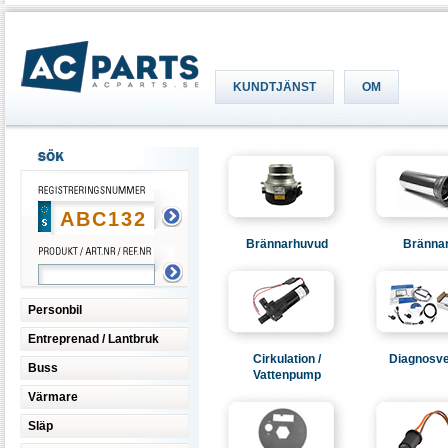
KUNDTJÄNST
OM
Brännarhuvud
Brännar
Personbil
Entreprenad / Lantbruk
Cirkulation /
Diagnosve
Buss
Vattenpump
Värmare
Släp