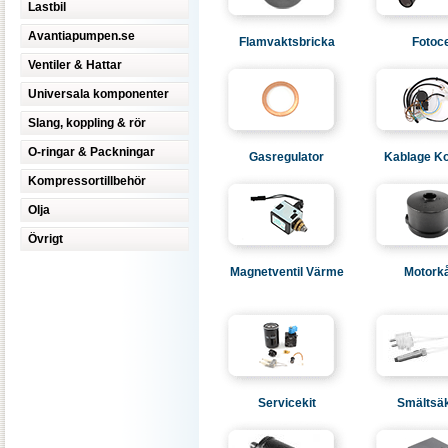
Lastbil
Avantiapumpen.se
Flamvaktsbricka
Fotoce
Ventiler & Hattar
Universala komponenter
Slang, koppling & rör
O-ringar & Packningar
Gasregulator
Kablage Ko
Kompressortillbehör
Olja
Övrigt
Magnetventil Värme
Motork
Servicekit
Smältsäk