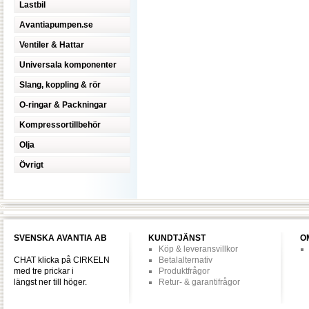
Lastbil
Avantiapumpen.se
Ventiler & Hattar
Universala komponenter
Slang, koppling & rör
O-ringar & Packningar
Kompressortillbehör
Olja
Övrigt
SVENSKA AVANTIA AB
KUNDTJÄNST
O
Köp & leveransvillkor
CHAT klicka på CIRKELN
Betalalternativ
med tre prickar i
Produktfrågor
längst ner till höger.
Retur- & garantifrågor