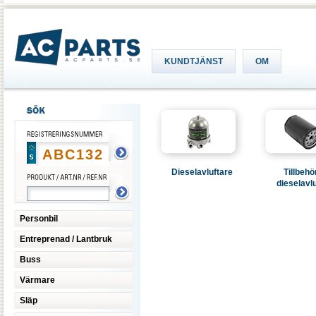
KUNDTJÄNST
OM
Dieselavluftare
Tillbehör
dieselavl
Personbil
Entreprenad / Lantbruk
Buss
Värmare
Släp