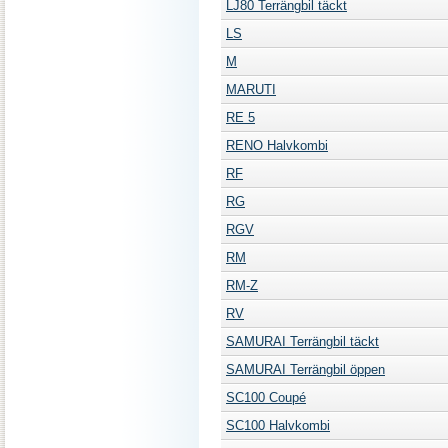
LJ80 Terrängbil täckt
LS
M
MARUTI
RE 5
RENO Halvkombi
RF
RG
RGV
RM
RM-Z
RV
SAMURAI Terrängbil täckt
SAMURAI Terrängbil öppen
SC100 Coupé
SC100 Halvkombi