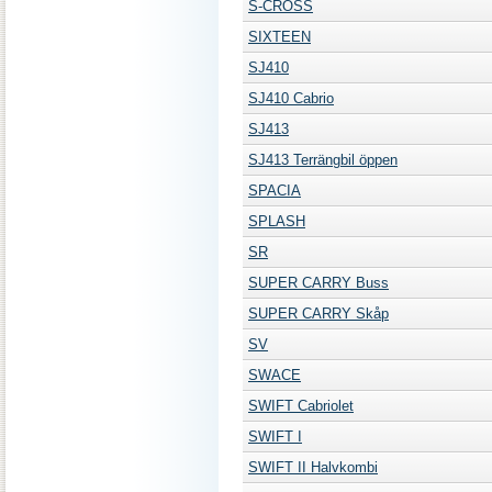
S-CROSS
SIXTEEN
SJ410
SJ410 Cabrio
SJ413
SJ413 Terrängbil öppen
SPACIA
SPLASH
SR
SUPER CARRY Buss
SUPER CARRY Skåp
SV
SWACE
SWIFT Cabriolet
SWIFT I
SWIFT II Halvkombi