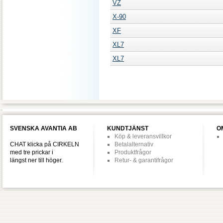
VZ
X-90
XF
XL7
XL7
SVENSKA AVANTIA AB
KUNDTJÄNST
O
Köp & leveransvillkor
CHAT klicka på CIRKELN
Betalalternativ
med tre prickar i
Produktfrågor
längst ner till höger.
Retur- & garantifrågor