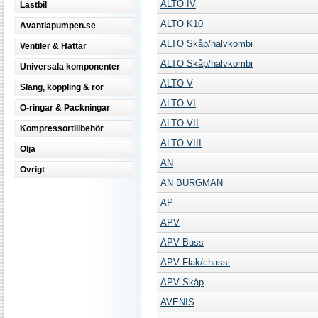
ALTO IV
Lastbil
ALTO K10
Avantiapumpen.se
ALTO Skåp/halvkombi
Ventiler & Hattar
ALTO Skåp/halvkombi
Universala komponenter
ALTO V
Slang, koppling & rör
ALTO VI
O-ringar & Packningar
ALTO VII
Kompressortillbehör
ALTO VIII
Olja
AN
Övrigt
AN BURGMAN
AP
APV
APV Buss
APV Flak/chassi
APV Skåp
AVENIS