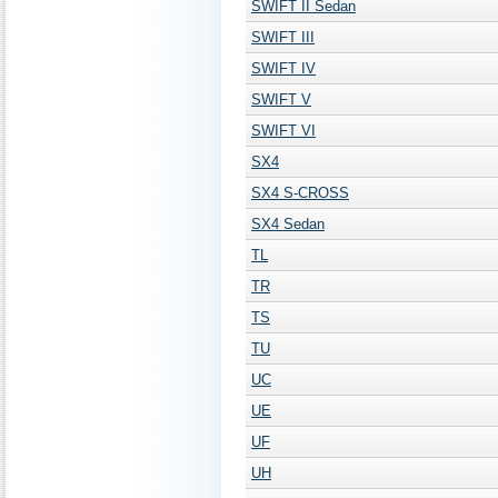
SWIFT II Sedan
SWIFT III
SWIFT IV
SWIFT V
SWIFT VI
SX4
SX4 S-CROSS
SX4 Sedan
TL
TR
TS
TU
UC
UE
UF
UH