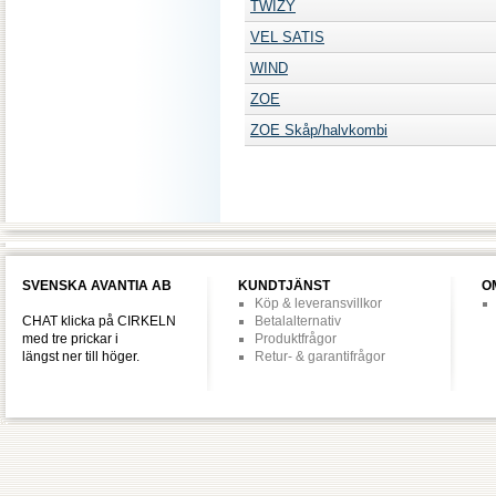
TWIZY
VEL SATIS
WIND
ZOE
ZOE Skåp/halvkombi
SVENSKA AVANTIA AB
KUNDTJÄNST
O
Köp & leveransvillkor
CHAT klicka på CIRKELN
Betalalternativ
med tre prickar i
Produktfrågor
längst ner till höger.
Retur- & garantifrågor