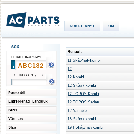
KUNDTJÄNST
OM
Renault
11 Skåp/halvkombi
12
12 Kombi
12 Skåp / kombi
Personbil
12 TOROS Kombi
Entreprenad / Lantbruk
12 TOROS Sedan
Buss
12 Variable
Värmare
18 Skåp / kombi
19 I Skåp/halvkombi
Släp