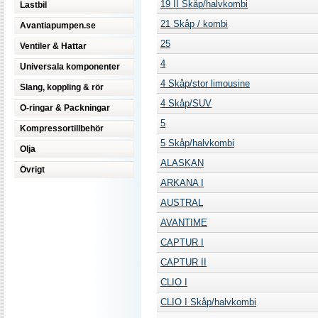
19 II Skåp/halvkombi
Lastbil
21 Skåp / kombi
Avantiapumpen.se
25
Ventiler & Hattar
4
Universala komponenter
4 Skåp/stor limousine
Slang, koppling & rör
4 Skåp/SUV
O-ringar & Packningar
5
Kompressortillbehör
5 Skåp/halvkombi
Olja
ALASKAN
Övrigt
ARKANA I
AUSTRAL
AVANTIME
CAPTUR I
CAPTUR II
CLIO I
CLIO I Skåp/halvkombi