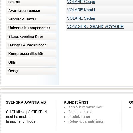
VOLARE Coupé
Lastbil
VOLARE Kombi
Avantiapumpen.se
VOLARE Sedan
Ventiler & Hattar
VOYAGER / GRAND VOYAGER
Universala komponenter
Slang, koppling & rör
O-ringar & Packningar
Kompressortillbehör
Olja
Övrigt
SVENSKA AVANTIA AB
KUNDTJÄNST
O
Köp & leveransvillkor
CHAT klicka på CIRKELN
Betalalternativ
med tre prickar i
Produktfrågor
längst ner till höger.
Retur- & garantifrågor