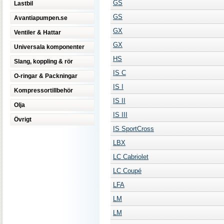
GS
Lastbil
GS
Avantiapumpen.se
GX
Ventiler & Hattar
GX
Universala komponenter
HS
Slang, koppling & rör
IS C
O-ringar & Packningar
IS I
Kompressortillbehör
IS II
Olja
IS III
Övrigt
IS SportCross
LBX
LC Cabriolet
LC Coupé
LFA
LM
LM