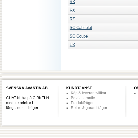
RX
RX
RZ
SC Cabriolet
SC Coupé
UX
SVENSKA AVANTIA AB
KUNDTJÄNST
O
Köp & leveransvillkor
CHAT klicka på CIRKELN
Betalalternativ
med tre prickar i
Produktfrågor
längst ner till höger.
Retur- & garantifrågor