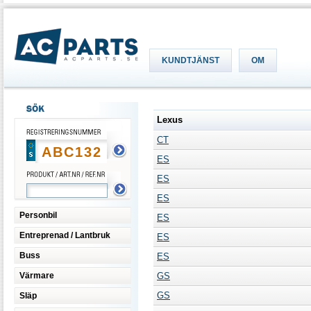
KUNDTJÄNST
OM
Lexus
CT
ES
ES
ES
Personbil
ES
Entreprenad / Lantbruk
ES
Buss
ES
Värmare
GS
GS
Släp