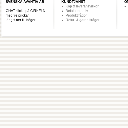
SVENSKA AVANTIA AB
KUNDTJÄNST
O
Köp & leveransvillkor
CHAT klicka på CIRKELN
Betalalternativ
med tre prickar i
Produktfrågor
längst ner till höger.
Retur- & garantifrågor