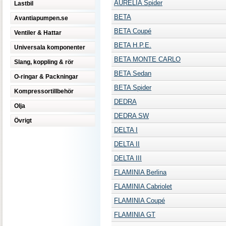
AURELIA Spider
Lastbil
BETA
Avantiapumpen.se
BETA Coupé
Ventiler & Hattar
BETA H.P.E.
Universala komponenter
BETA MONTE CARLO
Slang, koppling & rör
BETA Sedan
O-ringar & Packningar
BETA Spider
Kompressortillbehör
DEDRA
Olja
DEDRA SW
Övrigt
DELTA I
DELTA II
DELTA III
FLAMINIA Berlina
FLAMINIA Cabriolet
FLAMINIA Coupé
FLAMINIA GT