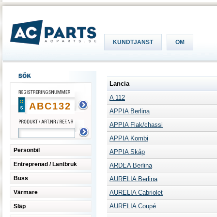
KUNDTJÄNST
OM
Lancia
A 112
APPIA Berlina
APPIA Flak/chassi
APPIA Kombi
Personbil
APPIA Skåp
Entreprenad / Lantbruk
ARDEA Berlina
Buss
AURELIA Berlina
Värmare
AURELIA Cabriolet
AURELIA Coupé
Släp