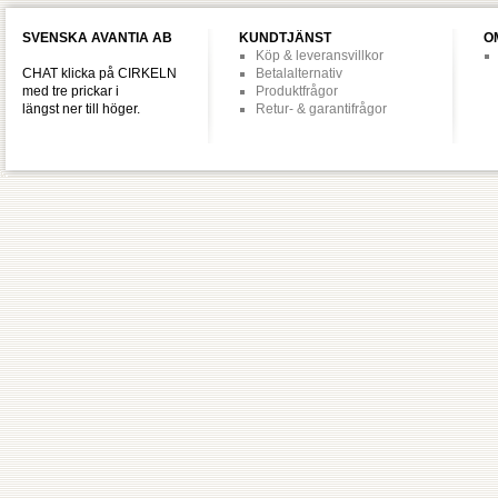
SVENSKA AVANTIA AB
KUNDTJÄNST
O
Köp & leveransvillkor
CHAT klicka på CIRKELN
Betalalternativ
med tre prickar i
Produktfrågor
längst ner till höger.
Retur- & garantifrågor