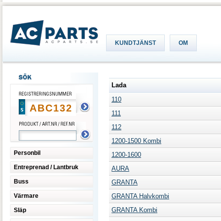
KUNDTJÄNST
OM
Lada
110
111
112
1200-1500 Kombi
Personbil
1200-1600
Entreprenad / Lantbruk
AURA
Buss
GRANTA
Värmare
GRANTA Halvkombi
GRANTA Kombi
Släp