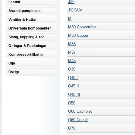
J30
Lastbil
JX SUV
Avantiapumpen.se
M
Ventiler & Hattar
M30 Convertible
Universala komponenter
M30 Coupé
Slang, koppling & rör
M35
O-ringar & Packningar
M37
Kompressortillbehör
M45
Olja
Q30
Övrigt
Q45 I
Q45 II
Q45 III
Q50
Q60 Cabriolet
Q60 Coupé
Q70