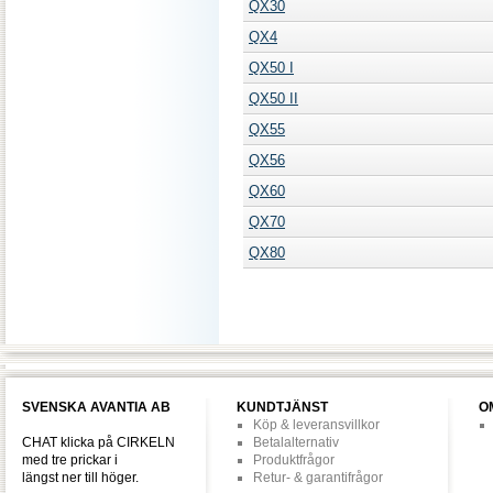
QX30
QX4
QX50 I
QX50 II
QX55
QX56
QX60
QX70
QX80
SVENSKA AVANTIA AB
KUNDTJÄNST
O
Köp & leveransvillkor
CHAT klicka på CIRKELN
Betalalternativ
med tre prickar i
Produktfrågor
längst ner till höger.
Retur- & garantifrågor