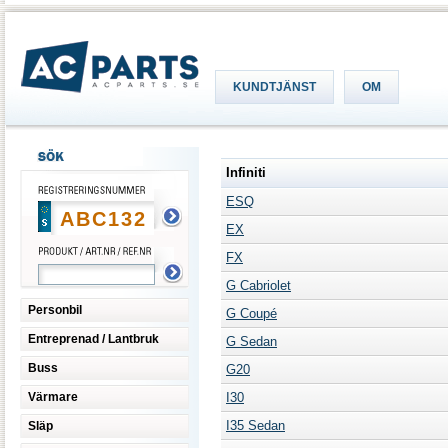
KUNDTJÄNST
OM
Infiniti
ESQ
EX
FX
G Cabriolet
Personbil
G Coupé
Entreprenad / Lantbruk
G Sedan
Buss
G20
Värmare
I30
I35 Sedan
Släp