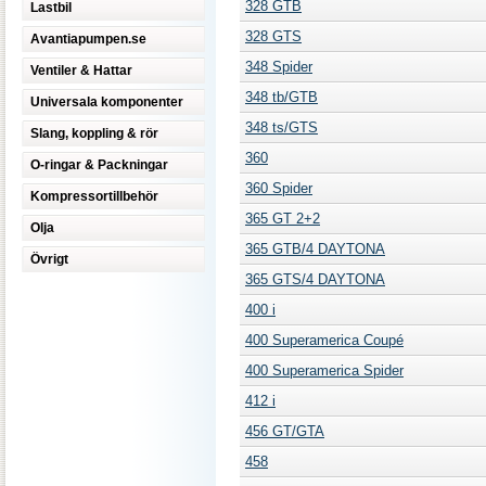
328 GTB
Lastbil
328 GTS
Avantiapumpen.se
348 Spider
Ventiler & Hattar
348 tb/GTB
Universala komponenter
348 ts/GTS
Slang, koppling & rör
360
O-ringar & Packningar
360 Spider
Kompressortillbehör
365 GT 2+2
Olja
365 GTB/4 DAYTONA
Övrigt
365 GTS/4 DAYTONA
400 i
400 Superamerica Coupé
400 Superamerica Spider
412 i
456 GT/GTA
458