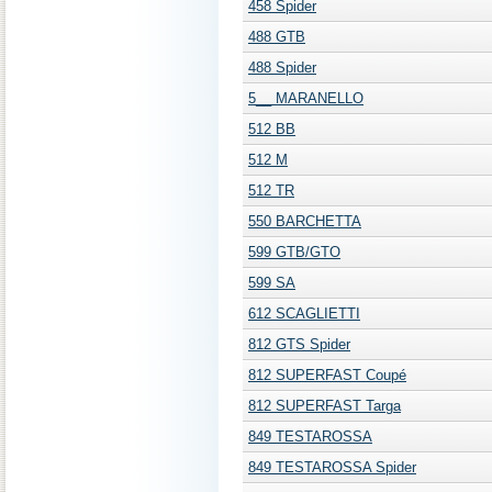
458 Spider
488 GTB
488 Spider
5__ MARANELLO
512 BB
512 M
512 TR
550 BARCHETTA
599 GTB/GTO
599 SA
612 SCAGLIETTI
812 GTS Spider
812 SUPERFAST Coupé
812 SUPERFAST Targa
849 TESTAROSSA
849 TESTAROSSA Spider