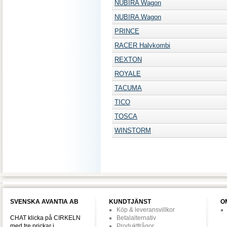
NUBIRA Wagon
NUBIRA Wagon
PRINCE
RACER Halvkombi
REXTON
ROYALE
TACUMA
TICO
TOSCA
WINSTORM
SVENSKA AVANTIA AB
KUNDTJÄNST
O
Köp & leveransvillkor
CHAT klicka på CIRKELN
Betalalternativ
med tre prickar i
Produktfrågor