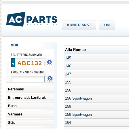
KUNDTJÄNST
OM
Alfa Romeo
145
146
147
155
Personbil
156
Entreprenad / Lantbruk
156 Sportwagon
Buss
159
Värmare
159 Sportwagon
164
Släp