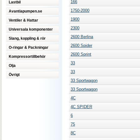
166
Lastbil
1750-2000
Avantiapumpen.se
1900
Ventiler & Hattar
2300
Universala komponenter
2600 Berlina
Slang, koppling & rör
2600 Spider
O-ringar & Packningar
2600 Sprint
Kompressortillbehör
33
Olja
33
Övrigt
33 Sportwagon
33 Sportwagon
4C
4C SPIDER
6
75
8C