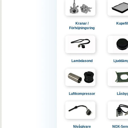
Kranar /
Kupefil
Förhöjningsring
Lambdasond
Ljuddäm
Luftkompressor
Låsbyg
Nivågivare
NOX-Sen