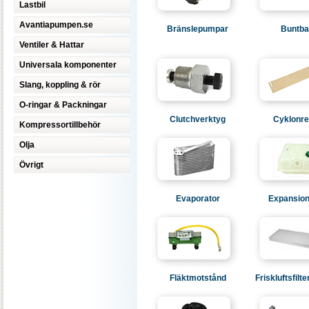
Lastbil
Avantiapumpen.se
Bränslepumpar
Buntb
Ventiler & Hattar
Universala komponenter
Slang, koppling & rör
O-ringar & Packningar
Clutchverktyg
Cyklonre
Kompressortillbehör
Olja
Övrigt
Evaporator
Expansion
Fläktmotstånd
Friskluftsfilte