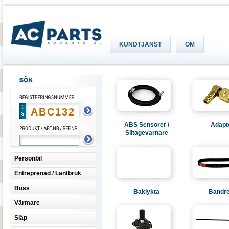
KUNDTJÄNST
OM
ABS Sensorer /
Adapt
Slitagevarnare
Personbil
Entreprenad / Lantbruk
Buss
Baklykta
Bandr
Värmare
Släp