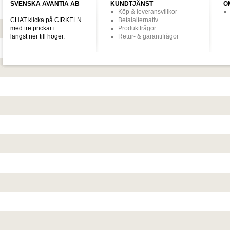
SVENSKA AVANTIA AB
KUNDTJÄNST
O
Köp & leveransvillkor
CHAT klicka på CIRKELN
Betalalternativ
med tre prickar i
Produktfrågor
längst ner till höger.
Retur- & garantifrågor