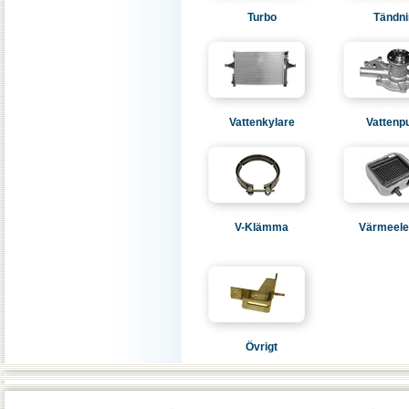
Turbo
Tändni
Vattenkylare
Vatten
V-Klämma
Värmeel
Övrigt