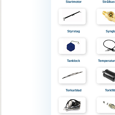
Startmotor
Strålkas
Styrstag
Syngl
Tanklock
Temperatur
Torkarblad
Torkfil