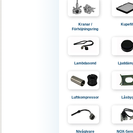
Kranar /
Kupefil
Förhöjningsring
Lambdasond
Ljuddäm
Luftkompressor
Låsbyg
Nivågivare
NOX-Sen