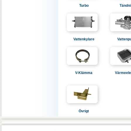
Turbo
Tändni
Vattenkylare
Vatten
V-Klämma
Värmeel
Övrigt