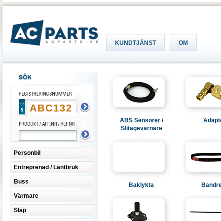
KUNDTJÄNST
OM
ABS Sensorer /
Adapt
Slitagevarnare
Personbil
Entreprenad / Lantbruk
Buss
Baklykta
Bandr
Värmare
Släp