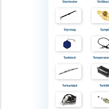
Startmotor
Strålkas
Styrstag
Syngl
Tanklock
Temperatur
Torkarblad
Torkfil