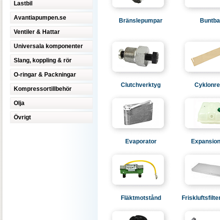
Lastbil
Avantiapumpen.se
Bränslepumpar
Buntb
Ventiler & Hattar
Universala komponenter
Slang, koppling & rör
O-ringar & Packningar
Clutchverktyg
Cyklonre
Kompressortillbehör
Olja
Övrigt
Evaporator
Expansion
Fläktmotstånd
Friskluftsfilte