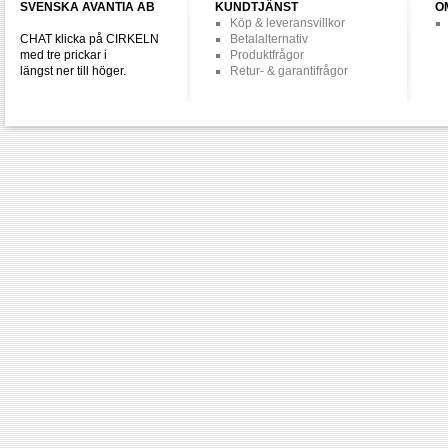
SVENSKA AVANTIA AB
KUNDTJÄNST
O
Köp & leveransvillkor
CHAT klicka på CIRKELN
Betalalternativ
med tre prickar i
Produktfrågor
längst ner till höger.
Retur- & garantifrågor