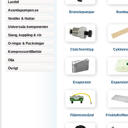
Lastbil
Avantiapumpen.se
Bränslepumpar
Buntb
Ventiler & Hattar
Universala komponenter
Slang, koppling & rör
O-ringar & Packningar
Clutchverktyg
Cyklonre
Kompressortillbehör
Olja
Övrigt
Evaporator
Expansion
Fläktmotstånd
Friskluftsfilte