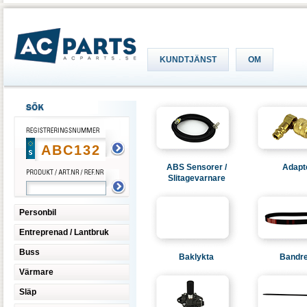
KUNDTJÄNST
OM
ABS Sensorer /
Adapt
Slitagevarnare
Personbil
Entreprenad / Lantbruk
Buss
Baklykta
Bandr
Värmare
Släp