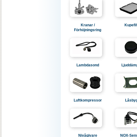
Kranar /
Kupefil
Förhöjningsring
Lambdasond
Ljuddäm
Luftkompressor
Låsbyg
Nivågivare
NOX-Sen