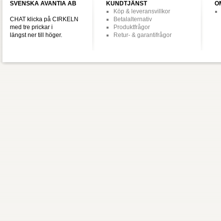
SVENSKA AVANTIA AB
KUNDTJÄNST
O
Köp & leveransvillkor
CHAT klicka på CIRKELN
Betalalternativ
med tre prickar i
Produktfrågor
längst ner till höger.
Retur- & garantifrågor