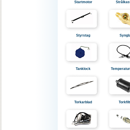
Startmotor
Strålkas
Styrstag
Syngl
Tanklock
Temperatur
Torkarblad
Torkfil