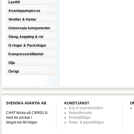
Lastbil
Avantiapumpen.se
Ventiler & Hattar
Universala komponenter
Slang, koppling & rör
O-ringar & Packningar
Kompressortillbehör
Olja
Övrigt
SVENSKA AVANTIA AB
KUNDTJÄNST
O
Köp & leveransvillkor
CHAT klicka på CIRKELN
Betalalternativ
med tre prickar i
Produktfrågor
längst ner till höger.
Retur- & garantifrågor