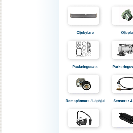
Oljekylare
Oljepl
Packningssats
Parkerings
Remspännare / Löphjul
Sensorer &