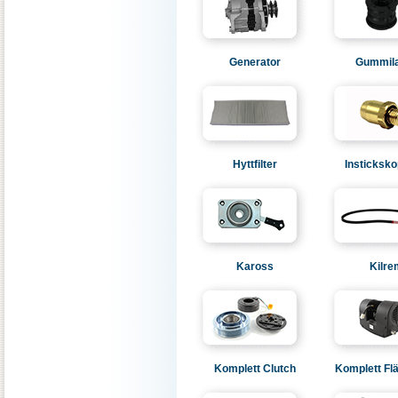
Generator
Gummil
Hyttfilter
Insticksko
Kaross
Kilre
Komplett Clutch
Komplett Fl