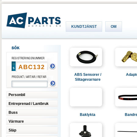
KUNDTJÄNST
OM
ABS Sensorer /
Adapt
Slitagevarnare
Personbil
Entreprenad / Lantbruk
Buss
Baklykta
Bandr
Värmare
Släp