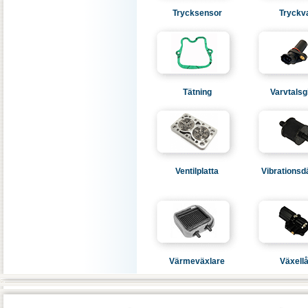
Trycksensor
Tryckv
Tätning
Varvtalsg
Ventilplatta
Vibrations
Värmeväxlare
Växell