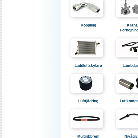
Koppling
Kranar
Förhöjnin
Laddluftskylare
Lambda
Luftfjädring
Luftkompr
Multiribbrem
Nivågiv