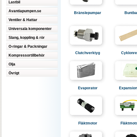
Lastbil
Avantiapumpen.se
Bränslepumpar
Buntb
Ventiler & Hattar
Universala komponenter
Slang, koppling & rör
O-ringar & Packningar
Clutchverktyg
Cyklonre
Kompressortillbehör
Olja
Övrigt
Evaporator
Expansion
Fläktmotor
Fläktmot