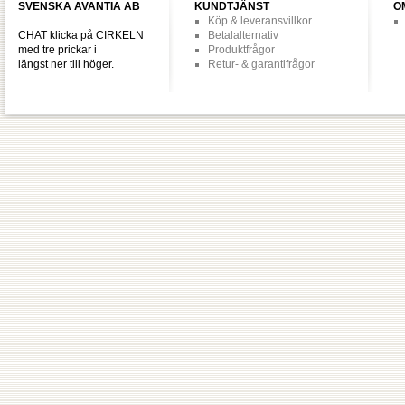
SVENSKA AVANTIA AB
KUNDTJÄNST
O
Köp & leveransvillkor
CHAT klicka på CIRKELN
Betalalternativ
med tre prickar i
Produktfrågor
längst ner till höger.
Retur- & garantifrågor