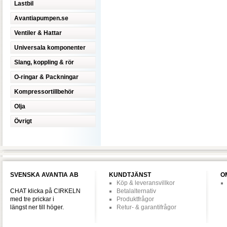
Lastbil
Avantiapumpen.se
Ventiler & Hattar
Universala komponenter
Slang, koppling & rör
O-ringar & Packningar
Kompressortillbehör
Olja
Övrigt
SVENSKA AVANTIA AB
KUNDTJÄNST
O
Köp & leveransvillkor
CHAT klicka på CIRKELN
Betalalternativ
med tre prickar i
Produktfrågor
längst ner till höger.
Retur- & garantifrågor