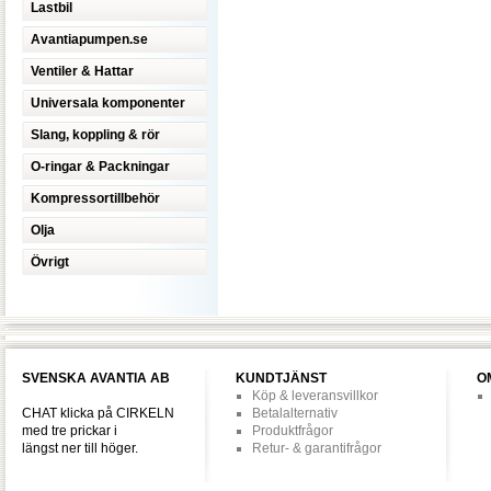
Lastbil
Avantiapumpen.se
Ventiler & Hattar
Universala komponenter
Slang, koppling & rör
O-ringar & Packningar
Kompressortillbehör
Olja
Övrigt
SVENSKA AVANTIA AB
KUNDTJÄNST
O
Köp & leveransvillkor
CHAT klicka på CIRKELN
Betalalternativ
med tre prickar i
Produktfrågor
längst ner till höger.
Retur- & garantifrågor