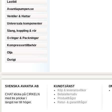
Lastbil
Avantiapumpen.se
Ventiler & Hattar
Universala komponenter
Slang, koppling & rör
O-ringar & Packningar
Kompressortillbehör
Olja
Övrigt
SVENSKA AVANTIA AB
KUNDTJÄNST
O
Köp & leveransvillkor
CHAT klicka på CIRKELN
Betalalternativ
med tre prickar i
Produktfrågor
längst ner till höger.
Retur- & garantifrågor