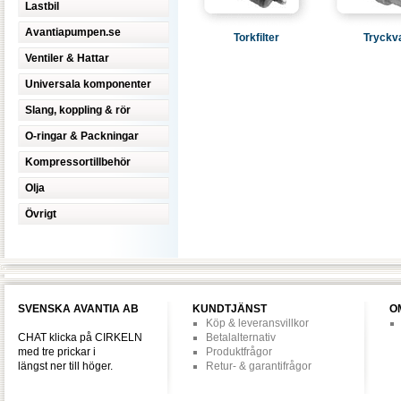
Lastbil
Avantiapumpen.se
Torkfilter
Tryckv
Ventiler & Hattar
Universala komponenter
Slang, koppling & rör
O-ringar & Packningar
Kompressortillbehör
Olja
Övrigt
SVENSKA AVANTIA AB
KUNDTJÄNST
O
Köp & leveransvillkor
CHAT klicka på CIRKELN
Betalalternativ
med tre prickar i
Produktfrågor
längst ner till höger.
Retur- & garantifrågor