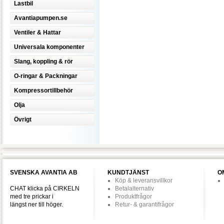
Lastbil
Avantiapumpen.se
Ventiler & Hattar
Universala komponenter
Slang, koppling & rör
O-ringar & Packningar
Kompressortillbehör
Olja
Övrigt
SVENSKA AVANTIA AB
KUNDTJÄNST
O
Köp & leveransvillkor
CHAT klicka på CIRKELN
Betalalternativ
med tre prickar i
Produktfrågor
längst ner till höger.
Retur- & garantifrågor