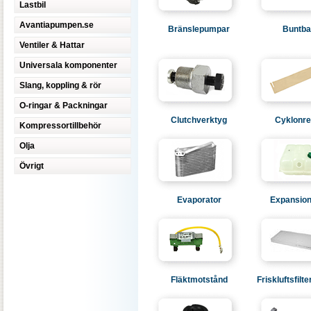
Lastbil
Avantiapumpen.se
Bränslepumpar
Buntb
Ventiler & Hattar
Universala komponenter
Slang, koppling & rör
O-ringar & Packningar
Clutchverktyg
Cyklonre
Kompressortillbehör
Olja
Övrigt
Evaporator
Expansion
Fläktmotstånd
Friskluftsfilte