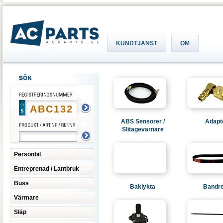
KUNDTJÄNST
OM
ABS Sensorer /
Adapt
Slitagevarnare
Personbil
Entreprenad / Lantbruk
Buss
Baklykta
Bandr
Värmare
Släp