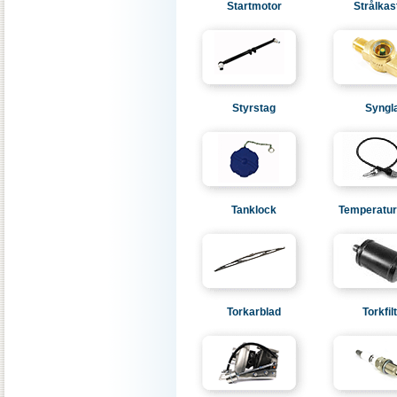
Startmotor
Strålkas
Styrstag
Syngl
Tanklock
Temperatur
Torkarblad
Torkfil