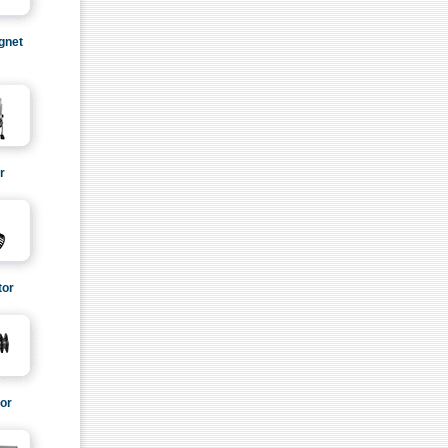
gnet
r
tor
or