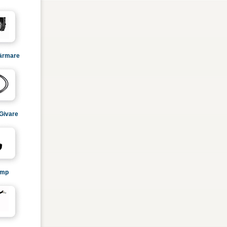
ärmare
Givare
ump