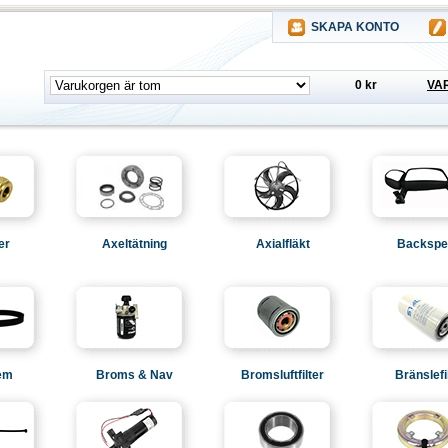
SKAPA KONTO
0 kr
VA
er
Axeltätning
Axialfläkt
Backspe
em
Broms & Nav
Bromsluftfilter
Bränslefi