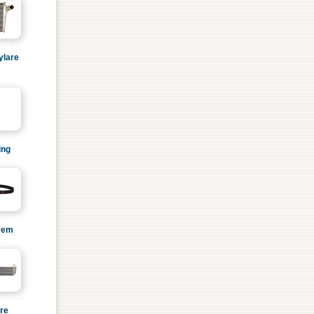
ylare
ing
brem
re