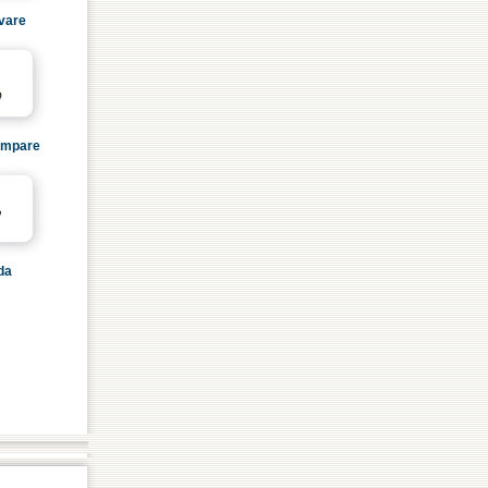
ivare
ämpare
da