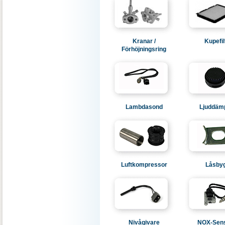
Kranar /
Kupefil
Förhöjningsring
Lambdasond
Ljuddäm
Luftkompressor
Låsbyg
Nivågivare
NOX-Sen