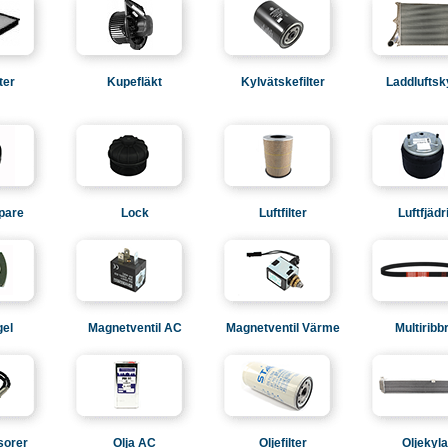
ter
Kupefläkt
Kylvätskefilter
Laddluftsk
pare
Lock
Luftfilter
Luftfjädr
el
Magnetventil AC
Magnetventil Värme
Multirib
sorer
Olja AC
Oljefilter
Oljekyla