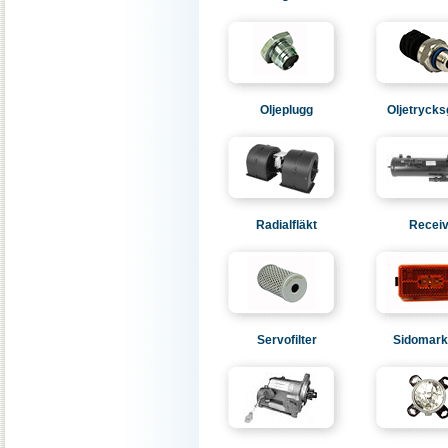
Oljeplugg
Oljetrycks
Radialfläkt
Receiv
Servofilter
Sidomark