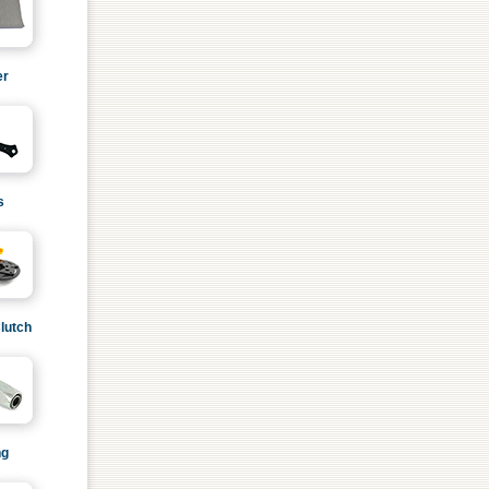
er
s
lutch
ng