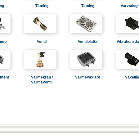
ng
Tätning
Tätning
Varvtalsg
pump
Ventil
Ventilplatta
Vibrationsd
ement
Värmekran /
Värmeväxlare
Växellå
Värmeventil