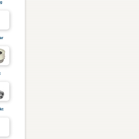
ag
ar
t
kt