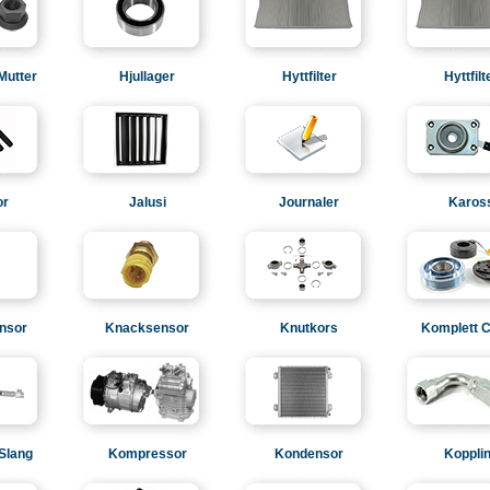
 Mutter
Hjullager
Hyttfilter
Hyttfilt
or
Jalusi
Journaler
Karos
nsor
Knacksensor
Knutkors
Komplett C
Slang
Kompressor
Kondensor
Koppli