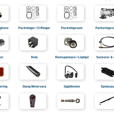
givare
Packningar / O-Ringar
Packningssats
Parkeringsv
er
Relä
Remspännare / Löphjul
Sensorer & 
ering
Slang Metervara
Spjällmotor
Spolarp