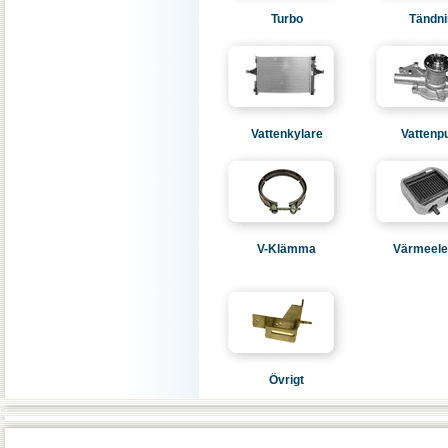
Turbo
Tändni
Vattenkylare
Vatten
V-Klämma
Värmeel
Övrigt