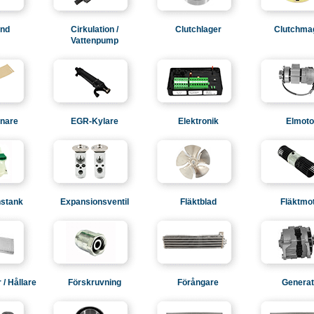
and
Cirkulation /
Clutchlager
Clutchma
Vattenpump
nare
EGR-Kylare
Elektronik
Elmoto
stank
Expansionsventil
Fläktblad
Fläktmo
r / Hållare
Förskruvning
Förångare
Generat