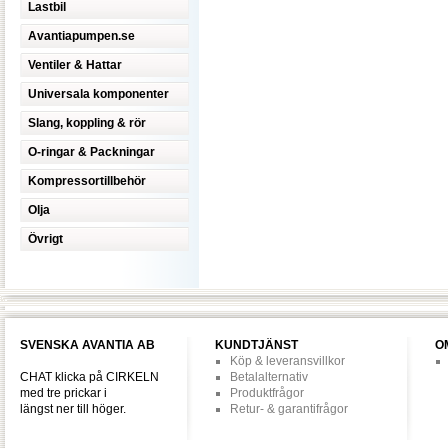
Lastbil
Avantiapumpen.se
Ventiler & Hattar
Universala komponenter
Slang, koppling & rör
O-ringar & Packningar
Kompressortillbehör
Olja
Övrigt
SVENSKA AVANTIA AB
KUNDTJÄNST
O
Köp & leveransvillkor
CHAT klicka på CIRKELN
Betalalternativ
med tre prickar i
Produktfrågor
längst ner till höger.
Retur- & garantifrågor