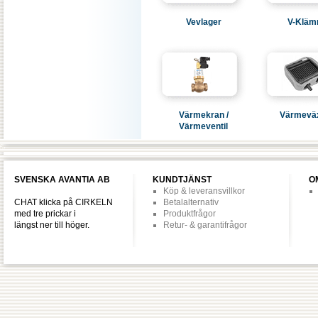
Vevlager
V-Klä
Värmekran /
Värmeväx
Värmeventil
SVENSKA AVANTIA AB
KUNDTJÄNST
O
Köp & leveransvillkor
CHAT klicka på CIRKELN
Betalalternativ
med tre prickar i
Produktfrågor
längst ner till höger.
Retur- & garantifrågor