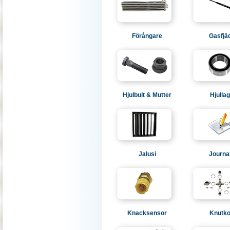
Förångare
Gasfjä
Hjulbult & Mutter
Hjulla
Jalusi
Journa
Knacksensor
Knutko