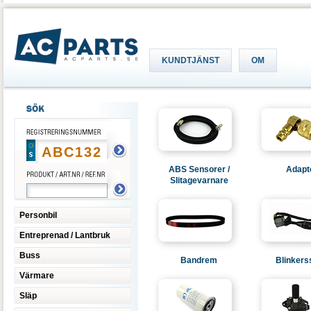
KUNDTJÄNST
OM
ABS Sensorer /
Adapt
Slitagevarnare
Personbil
Entreprenad / Lantbruk
Buss
Bandrem
Blinkers
Värmare
Släp