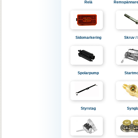
Relä
Remspännare 
Sidomarkering
Skruv / 
Spolarpump
Startmo
Styrstag
Syngl