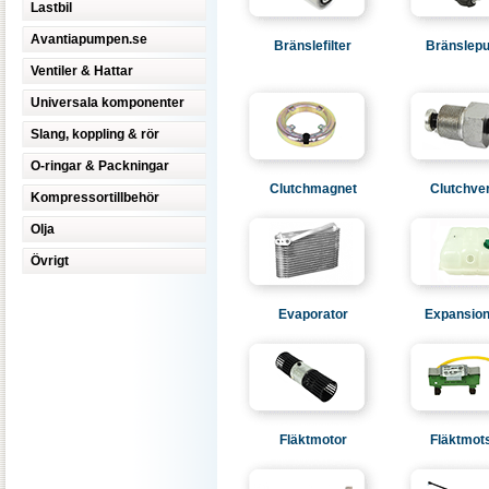
Lastbil
Avantiapumpen.se
Bränslefilter
Bränslep
Ventiler & Hattar
Universala komponenter
Slang, koppling & rör
O-ringar & Packningar
Clutchmagnet
Clutchve
Kompressortillbehör
Olja
Övrigt
Evaporator
Expansion
Fläktmotor
Fläktmot