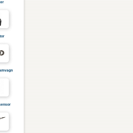
ter
tor
ramvagn
sensor