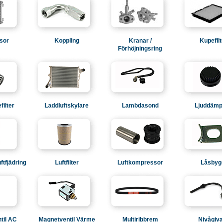
sor
Koppling
Kranar /
Kupefilt
Förhöjningsring
filter
Laddluftskylare
Lambdasond
Ljuddämp
ftfjädring
Luftfilter
Luftkompressor
Låsbyg
til AC
Magnetventil Värme
Multiribbrem
Nivågiv