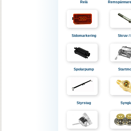
Relä
Remspännare 
Sidomarkering
Skruv / 
Spolarpump
Startmo
Styrstag
Syngl