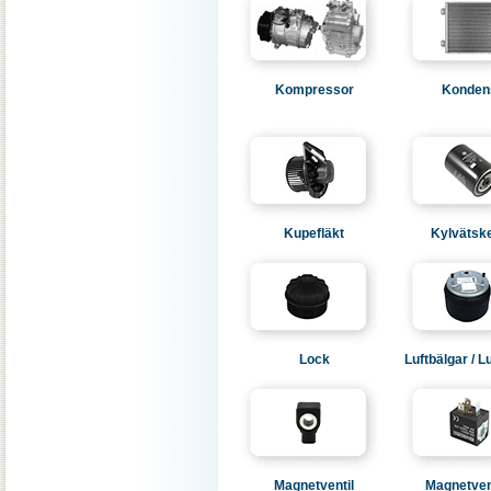
Kompressor
Konden
Kupefläkt
Kylvätske
Lock
Luftbälgar / Lu
Magnetventil
Magnetven