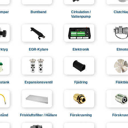
umpar
Buntband
Cirkulation /
Clutchla
Vattenpump
rktyg
EGR-Kylare
Elektronik
Elmoto
stank
Expansionsventil
Fjädring
Fläktbl
stånd
Friskluftsfilter / Hållare
Förskruvning
Förskruv