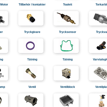
 Motor
Tillbehör / kontakter
Toalett
Torkarb
ter
Tryckgivare
Trycksensor
Tryckva
ng
Tätning
Tätning
Varvtalsg
pump
Ventil
Ventilblock
Ventilpla