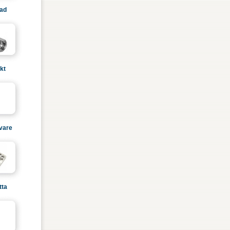
lad
kt
ivare
tta