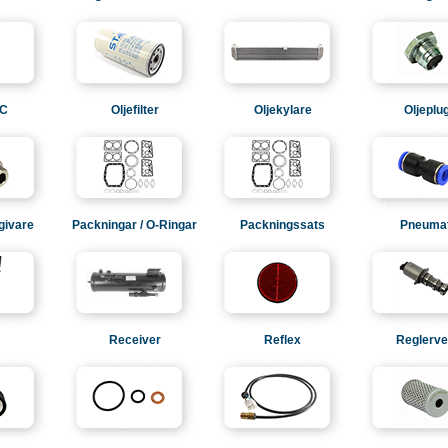
AC
Oljefilter
Oljekylare
Oljeplu
givare
Packningar / O-Ringar
Packningssats
Pneumat
Receiver
Reflex
Reglerven