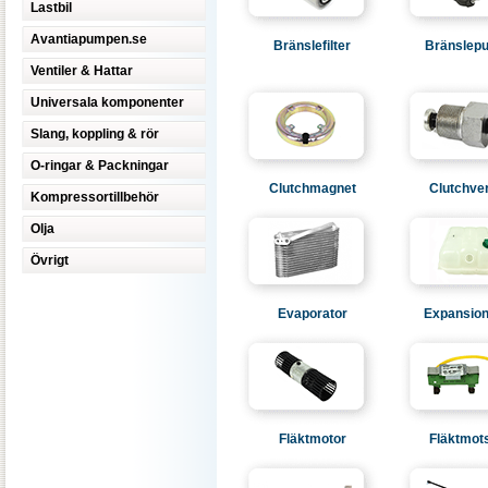
Lastbil
Avantiapumpen.se
Bränslefilter
Bränslep
Ventiler & Hattar
Universala komponenter
Slang, koppling & rör
O-ringar & Packningar
Clutchmagnet
Clutchve
Kompressortillbehör
Olja
Övrigt
Evaporator
Expansion
Fläktmotor
Fläktmot