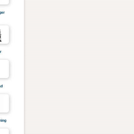
ger
r
ad
ning