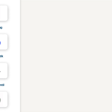
gg
ik
til