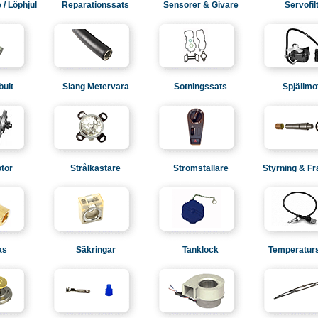
/ Löphjul
Reparationssats
Sensorer & Givare
Servofil
bult
Slang Metervara
Sotningssats
Spjällmo
tor
Strålkastare
Strömställare
Styrning & F
as
Säkringar
Tanklock
Temperatur