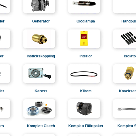
der
Generator
Glödlampa
Handpu
ger
Instickskoppling
Interiör
Isolato
ler
Kaross
Kilrem
Knacksen
rs
Komplett Clutch
Komplett Fläktpaket
Komplett 