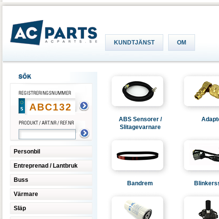
KUNDTJÄNST
OM
ABS Sensorer /
Adapt
Slitagevarnare
Personbil
Entreprenad / Lantbruk
Buss
Bandrem
Blinkers
Värmare
Släp