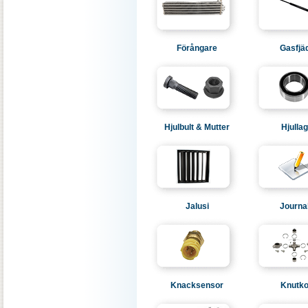
Förångare
Gasfjä
Hjulbult & Mutter
Hjulla
Jalusi
Journa
Knacksensor
Knutko