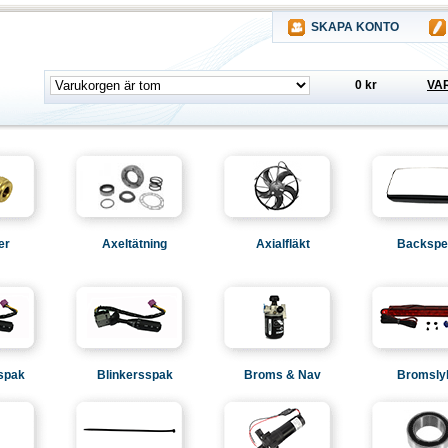
SKAPA KONTO
0 kr
VA
er
Axeltätning
Axialfläkt
Backspe
spak
Blinkersspak
Broms & Nav
Bromsly