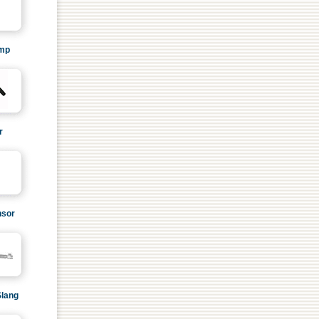
mp
r
sor
Slang