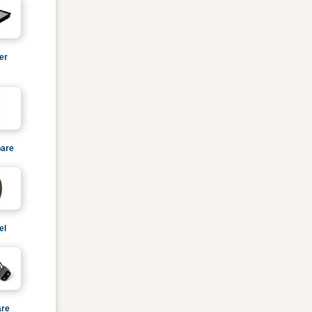
er
are
el
are