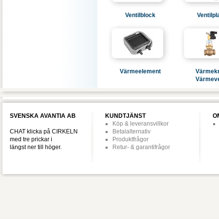
Ventilblock
Ventilpl
Värmeelement
Värmekr
Värmeve
SVENSKA AVANTIA AB
KUNDTJÄNST
O
Köp & leveransvillkor
CHAT klicka på CIRKELN
Betalalternativ
med tre prickar i
Produktfrågor
längst ner till höger.
Retur- & garantifrågor