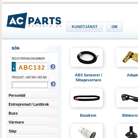
KUNDTJÄNST
OM
ABS Sensorer /
Adapt
Slitagevarnare
Personbil
Entreprenad / Lantbruk
Buss
Bandrem
Blinkers
Värmare
Släp