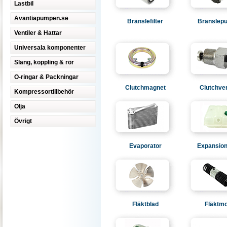
Lastbil
Avantiapumpen.se
Bränslefilter
Bränslep
Ventiler & Hattar
Universala komponenter
Slang, koppling & rör
O-ringar & Packningar
Clutchmagnet
Clutchve
Kompressortillbehör
Olja
Övrigt
Evaporator
Expansion
Fläktblad
Fläktmo