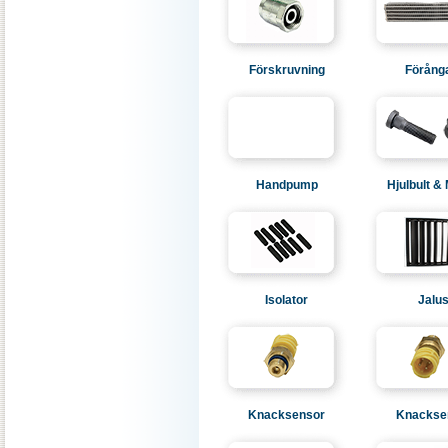
Förskruvning
Förång
Handpump
Hjulbult &
Isolator
Jalus
Knacksensor
Knackse