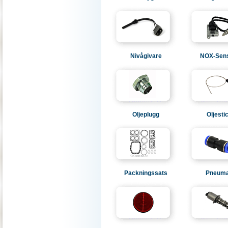
Nivågivare
NOX-Sen
Oljeplugg
Oljesti
Packningssats
Pneuma