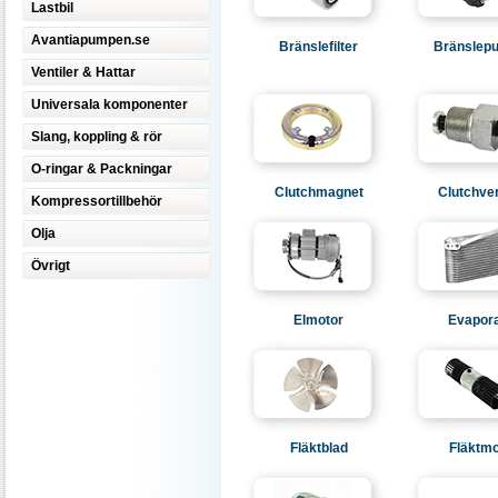
Lastbil
Avantiapumpen.se
Bränslefilter
Bränslep
Ventiler & Hattar
Universala komponenter
Slang, koppling & rör
O-ringar & Packningar
Clutchmagnet
Clutchve
Kompressortillbehör
Olja
Övrigt
Elmotor
Evapora
Fläktblad
Fläktmo