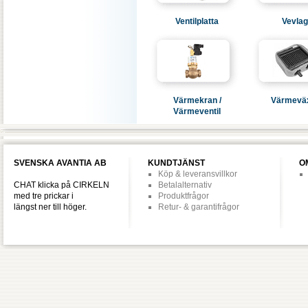
Ventilplatta
Vevlag
Värmekran /
Värmeväx
Värmeventil
SVENSKA AVANTIA AB
KUNDTJÄNST
O
Köp & leveransvillkor
CHAT klicka på CIRKELN
Betalalternativ
med tre prickar i
Produktfrågor
längst ner till höger.
Retur- & garantifrågor