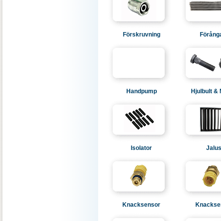
Förskruvning
Förång
Handpump
Hjulbult &
Isolator
Jalus
Knacksensor
Knackse