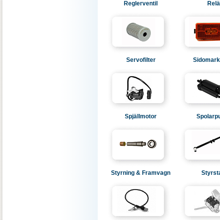
Reglerventil
Relä
Servofilter
Sidomark
Spjällmotor
Spolar
Styrning & Framvagn
Styrst