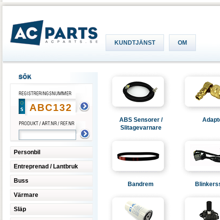
KUNDTJÄNST
OM
ABS Sensorer /
Adapt
Slitagevarnare
Personbil
Entreprenad / Lantbruk
Buss
Bandrem
Blinkers
Värmare
Släp