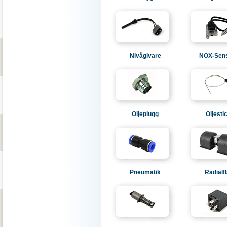
Nivågivare
NOX-Sen
Oljeplugg
Oljesti
Pneumatik
Radialf