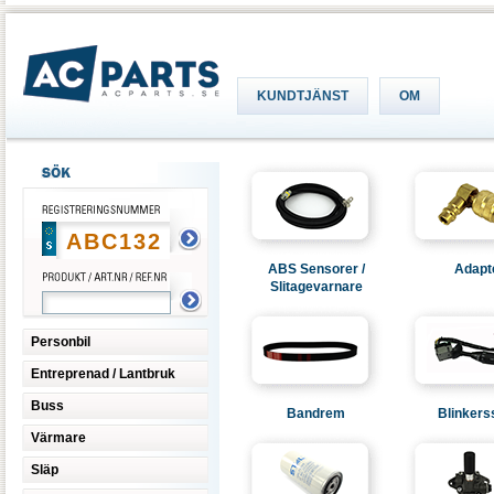
KUNDTJÄNST
OM
ABS Sensorer /
Adapt
Slitagevarnare
Personbil
Entreprenad / Lantbruk
Buss
Bandrem
Blinkers
Värmare
Släp