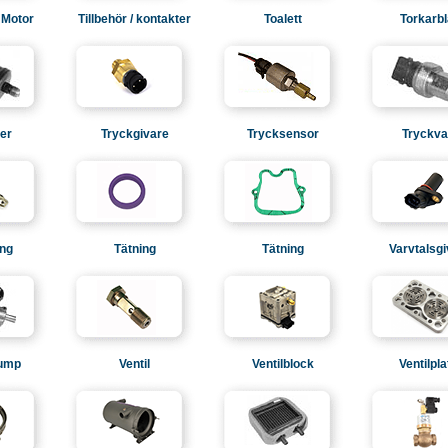
 Motor
Tillbehör / kontakter
Toalett
Torkarb
ter
Tryckgivare
Trycksensor
Tryckva
ng
Tätning
Tätning
Varvtalsg
pump
Ventil
Ventilblock
Ventilpla