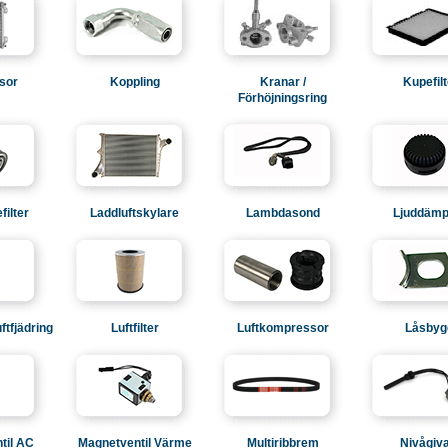
sor
Koppling
Kranar /
Kupefilt
Förhöjningsring
filter
Laddluftskylare
Lambdasond
Ljuddämp
ftfjädring
Luftfilter
Luftkompressor
Låsbyg
til AC
Magnetventil Värme
Multiribbrem
Nivågiv