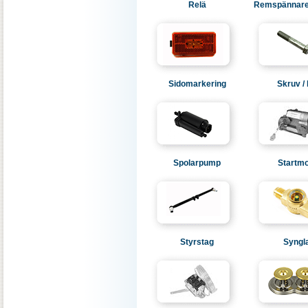
Relä
Remspännare 
Sidomarkering
Skruv / 
Spolarpump
Startmo
Styrstag
Syngl