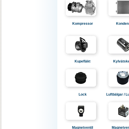
Kompressor
Konden
Kupefläkt
Kylvätske
Lock
Luftbälgar / Lu
Magnetventil
Magnetven