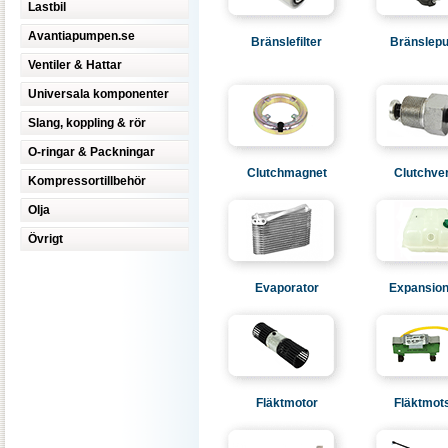
Lastbil
Avantiapumpen.se
Bränslefilter
Bränslep
Ventiler & Hattar
Universala komponenter
Slang, koppling & rör
O-ringar & Packningar
Clutchmagnet
Clutchve
Kompressortillbehör
Olja
Övrigt
Evaporator
Expansion
Fläktmotor
Fläktmot