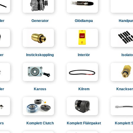
der
Generator
Glödlampa
Handpu
ger
Instickskoppling
Interiör
Isolato
ler
Kaross
Kilrem
Knacksen
rs
Komplett Clutch
Komplett Fläktpaket
Komplett 