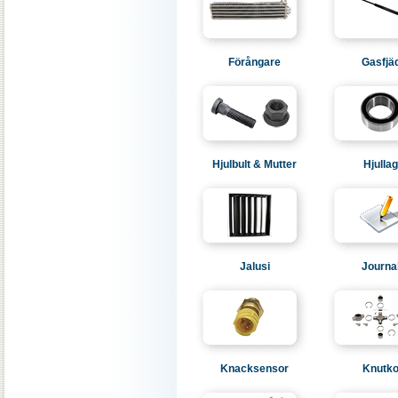
Förångare
Gasfjä
Hjulbult & Mutter
Hjulla
Jalusi
Journa
Knacksensor
Knutko