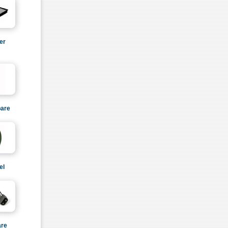
er
are
el
are