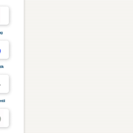
gg
ik
til