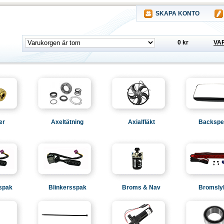
SKAPA KONTO
0 kr
VA
er
Axeltätning
Axialfläkt
Backspe
spak
Blinkersspak
Broms & Nav
Bromsly