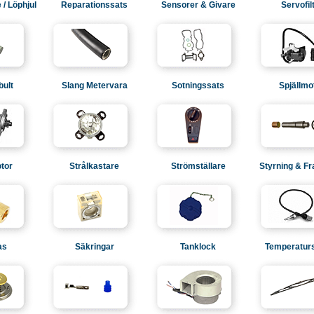
/ Löphjul
Reparationssats
Sensorer & Givare
Servofil
bult
Slang Metervara
Sotningssats
Spjällmo
tor
Strålkastare
Strömställare
Styrning & F
as
Säkringar
Tanklock
Temperatur