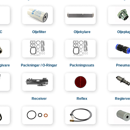
AC
Oljefilter
Oljekylare
Oljeplu
givare
Packningar / O-Ringar
Packningssats
Pneumat
Receiver
Reflex
Reglerven