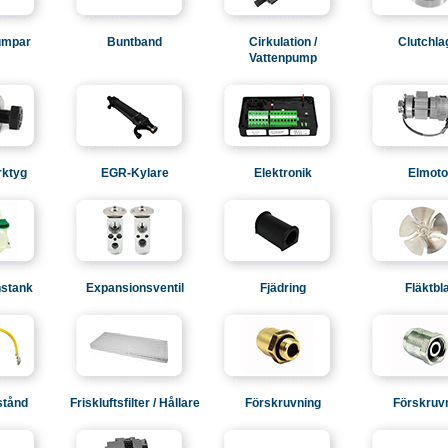
umpar
Buntband
Cirkulation /
Clutchla
Vattenpump
rktyg
EGR-Kylare
Elektronik
Elmoto
stank
Expansionsventil
Fjädring
Fläktbl
stånd
Friskluftsfilter / Hållare
Förskruvning
Förskruv