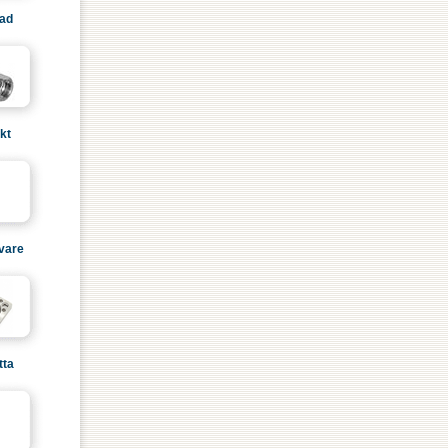
lad
kt
ivare
tta