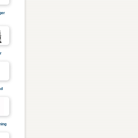
ger
r
ad
ning