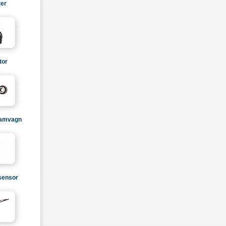
ter
tor
ramvagn
sensor