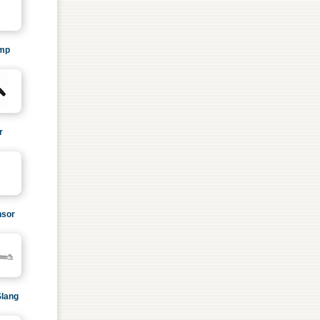
mp
r
sor
Slang